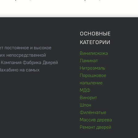
ОСНОВНЫЕ
КАТЕГОРИИ
т постоянное и высокое
Винилискожа
 их непосредственной
Ламинат
. Компания Фабрика Дверей
Нитроэмаль
Нахабино на самых
Порошковое
напыление
МДФ
Винорит
Шпон
Филёнчатые
Массив дерева
Ремонт дверей