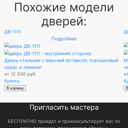
Похожие модели
дверей:
ДВ-1111
Д
Подробнее
Дверь стальная с верхней вставкой, порошковый
М
окрас и ламинат
ч
от 12 500 руб.
о
Купить
К
В корзину
В
Пригласить мастера
БЕСПЛАТНО приедет и проконсультирует вас по
всем вопросам, предоставит образцы